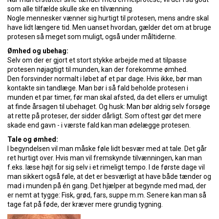
som alle tilfælde skulle ske en tilvænning.
Nogle mennesker vænner sig hurtigt til protesen, mens andre skal
have lidt længere tid. Men uanset hvordan, gælder det om at bruge
protesen så meget som muligt, også under måltiderne.
Ømhed og ubehag:
Selv om der er gjort et stort stykke arbejde med at tilpasse
protesen nøjagtigt til munden, kan der forekomme ømhed.
Den forsvinder normalt i løbet af et par dage. Hvis ikke, bør man
kontakte sin tandlæge. Man bør i så fald beholde protesen i
munden et par timer, før man skal afsted, da det ellers er umuligt
at finde årsagen til ubehaget. Og husk: Man bør aldrig selv forsøge
at rette på proteser, der sidder dårligt. Som oftest gør det mere
skade end gavn - i værste fald kan man ødelægge protesen.
Tale og ømhed:
I begyndelsen vil man måske føle lidt besvær med at tale. Det går
ret hurtigt over. Hvis man vil fremskynde tilvænningen, kan man
f.eks. læse højt for sig selv i et rimeligt tempo. I de første dage vil
man sikkert også føle, at det er besværligt at have både tænder og
mad i munden på én gang. Det hjælper at begynde med mad, der
er nemt at tygge: Fisk, grød, fars, suppe m.m. Senere kan man så
tage fat på føde, der kræver mere grundig tygning.