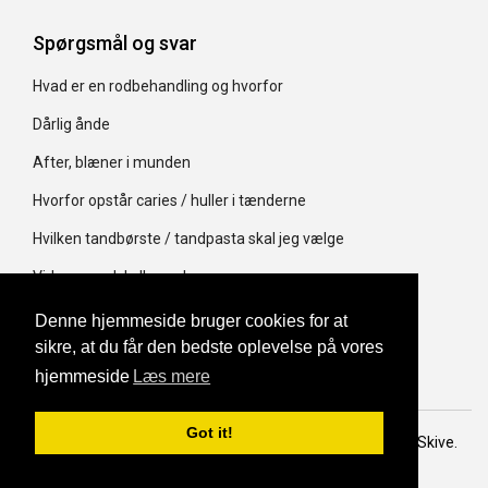
Spørgsmål og svar
Hvad er en rodbehandling og hvorfor
Dårlig ånde
After, blæner i munden
Hvorfor opstår caries / huller i tænderne
Hvilken tandbørste / tandpasta skal jeg vælge
Virker mundskyllevæsker
Er røntgenbilleder farlige
Denne hjemmeside bruger cookies for at
sikre, at du får den bedste oplevelse på vores
Økonomi i tandplejen
hjemmeside
Læs mere
Got it!
Copyright © 2016 Tandlæge klinikken Adelgade 1 - 7800 Skive.
Design
Schrøder Web - responsivt webdesign