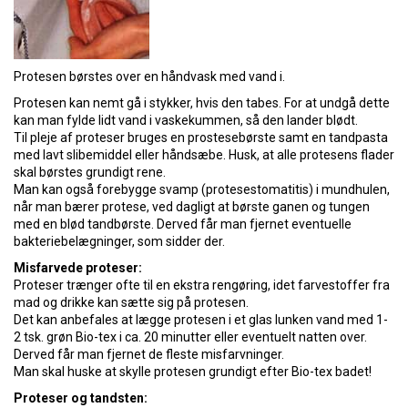
Protesen børstes over en håndvask med vand i.
Protesen kan nemt gå i stykker, hvis den tabes. For at undgå dette
kan man fylde lidt vand i vaskekummen, så den lander blødt.
Til pleje af proteser bruges en prostesebørste samt en tandpasta
med lavt slibemiddel eller håndsæbe. Husk, at alle protesens flader
skal børstes grundigt rene.
Man kan også forebygge svamp (protesestomatitis) i mundhulen,
når man bærer protese, ved dagligt at børste ganen og tungen
med en blød tandbørste. Derved får man fjernet eventuelle
bakteriebelægninger, som sidder der.
Misfarvede proteser:
Proteser trænger ofte til en ekstra rengøring, idet farvestoffer fra
mad og drikke kan sætte sig på protesen.
Det kan anbefales at lægge protesen i et glas lunken vand med 1-
2 tsk. grøn Bio-tex i ca. 20 minutter eller eventuelt natten over.
Derved får man fjernet de fleste misfarvninger.
Man skal huske at skylle protesen grundigt efter Bio-tex badet!
Proteser og tandsten: