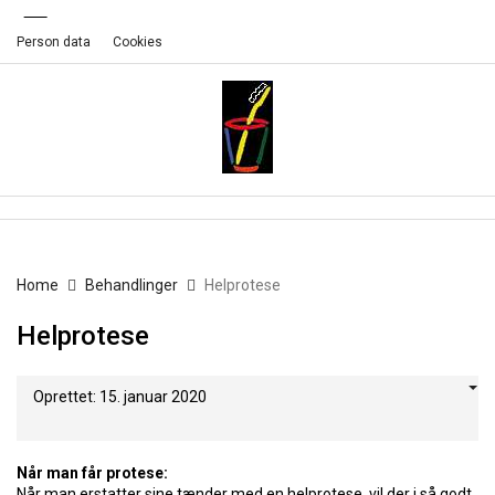
Person data
Cookies
Home
Behandlinger
Helprotese
Helprotese
Oprettet: 15. januar 2020
Når man får protese:
Når man erstatter sine tænder med en helprotese, vil der i så godt