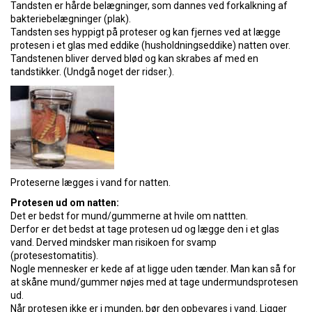
Tandsten er hårde belægninger, som dannes ved forkalkning af
bakteriebelægninger (plak).
Tandsten ses hyppigt på proteser og kan fjernes ved at lægge
protesen i et glas med eddike (husholdningseddike) natten over.
Tandstenen bliver derved blød og kan skrabes af med en
tandstikker. (Undgå noget der ridser.).
Proteserne lægges i vand for natten.
Protesen ud om natten:
Det er bedst for mund/gummerne at hvile om nattten.
Derfor er det bedst at tage protesen ud og lægge den i et glas
vand. Derved mindsker man risikoen for svamp
(protesestomatitis).
Nogle mennesker er kede af at ligge uden tænder. Man kan så for
at skåne mund/gummer nøjes med at tage undermundsprotesen
ud.
Når protesen ikke er i munden, bør den opbevares i vand. Ligger