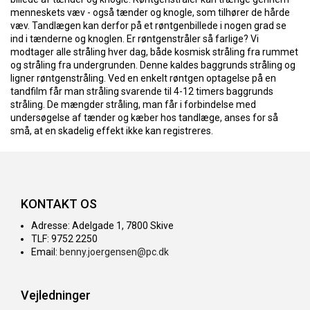
menneskets væv - også tænder og knogle, som tilhører de hårde
væv. Tandlægen kan derfor på et røntgenbillede i nogen grad se
ind i tænderne og knoglen. Er røntgenstråler så farlige? Vi
modtager alle stråling hver dag, både kosmisk stråling fra rummet
og stråling fra undergrunden. Denne kaldes baggrunds stråling og
ligner røntgenstråling. Ved en enkelt røntgen optagelse på en
tandfilm får man stråling svarende til 4-12 timers baggrunds
stråling. De mængder stråling, man får i forbindelse med
undersøgelse af tænder og kæber hos tandlæge, anses for så
små, at en skadelig effekt ikke kan registreres.
KONTAKT OS
Adresse: Adelgade 1, 7800 Skive
TLF: 9752 2250
Email:
benny.joergensen@pc.dk
Vejledninger