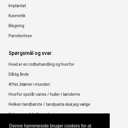
Implantat
Kosmetik
Blegning
Parodontose
Spørgsmål og svar
Hvad er en rodbehandling og hvorfor
Dårlig ånde
After, blæner i munden
Hvorfor opstår caries / huller i tænderne
Hvilken tandbørste / tandpasta skal jeg vælge
Virker mundskyllevæsker
Er røntgenbilleder farlige
Denne hjemmeside bruger cookies for at