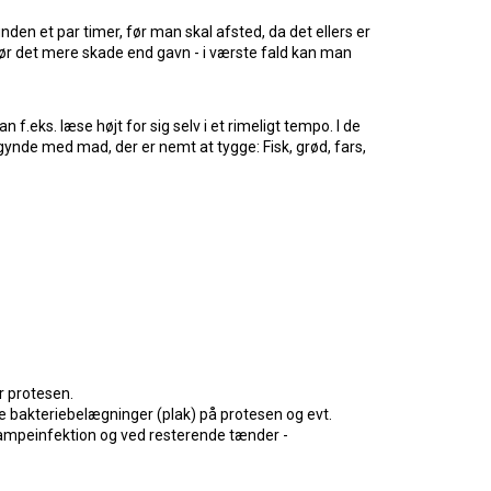
den et par timer, før man skal afsted, da det ellers er
 gør det mere skade end gavn - i værste fald kan man
f.eks. læse højt for sig selv i et rimeligt tempo. I de
gynde med mad, der er nemt at tygge: Fisk, grød, fars,
r protesen.
ve bakteriebelægninger (plak) på protesen og evt.
vampeinfektion og ved resterende tænder -