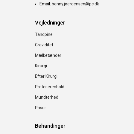
Email:
benny.joergensen@pc.dk
Vejledninger
Tandpine
Graviditet
Mælketænder
Kirurgi
Efter Kirurgi
Proteserenhold
Mundtørhed
Priser
Behandinger