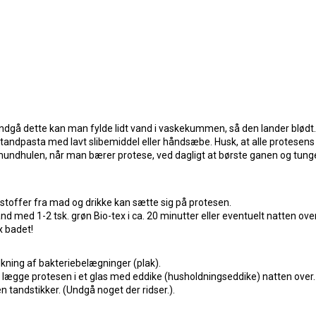
 undgå dette kan man fylde lidt vand i vaskekummen, så den lander blødt.
tandpasta med lavt slibemiddel eller håndsæbe. Husk, at alle protesens 
undhulen, når man bærer protese, ved dagligt at børste ganen og tung
vestoffer fra mad og drikke kan sætte sig på protesen.
d med 1-2 tsk. grøn Bio-tex i ca. 20 minutter eller eventuelt natten ove
x badet!
ning af bakteriebelægninger (plak).
 lægge protesen i et glas med eddike (husholdningseddike) natten over.
 tandstikker. (Undgå noget der ridser.).