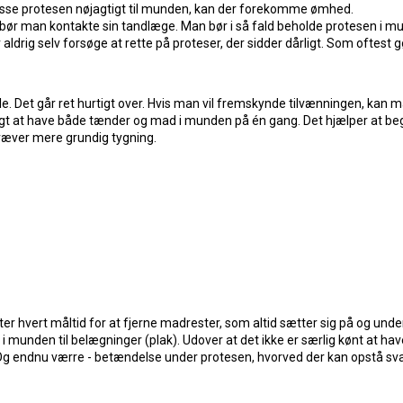
lpasse protesen nøjagtigt til munden, kan der forekomme ømhed.
, bør man kontakte sin tandlæge. Man bør i så fald beholde protesen i mun
 aldrig selv forsøge at rette på proteser, der sidder dårligt. Som oftest
. Det går ret hurtigt over. Hvis man vil fremskynde tilvænningen, kan man 
rligt at have både tænder og mad i munden på én gang. Det hjælper at be
ræver mere grundig tygning.
ter hvert måltid for at fjerne madrester, som altid sætter sig på og unde
 munden til belægninger (plak). Udover at det ikke er særlig kønt at ha
. Og endnu værre - betændelse under protesen, hvorved der kan opstå s