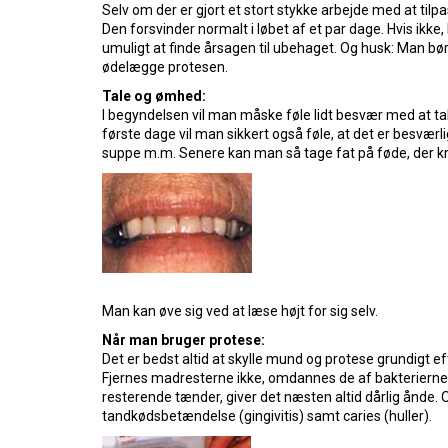
Selv om der er gjort et stort stykke arbejde med at ti
Den forsvinder normalt i løbet af et par dage. Hvis ikke
umuligt at finde årsagen til ubehaget. Og husk: Man bør
ødelægge protesen.
Tale og ømhed:
I begyndelsen vil man måske føle lidt besvær med at tale
første dage vil man sikkert også føle, at det er besvæ
suppe m.m. Senere kan man så tage fat på føde, der k
Man kan øve sig ved at læse højt for sig selv.
Når man bruger protese:
Det er bedst altid at skylle mund og protese grundigt ef
Fjernes madresterne ikke, omdannes de af bakterierne i
resterende tænder, giver det næsten altid dårlig ånde
tandkødsbetændelse (gingivitis) samt caries (huller).