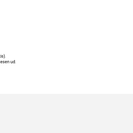
is).
esen ud.